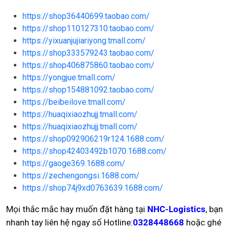
https://shop36440699.taobao.com/
https://shop110127310.taobao.com/
https://yixuanjujiariyong.tmall.com/
https://shop333579243.taobao.com/
https://shop406875860.taobao.com/
https://yongjue.tmall.com/
https://shop154881092.taobao.com/
https://beibeilove.tmall.com/
https://huaqixiaozhujj.tmall.com/
https://huaqixiaozhujj.tmall.com/
https://shop092906219r124.1688.com/
https://shop42403492b1070.1688.com/
https://gaoge369.1688.com/
https://zechengongsi.1688.com/
https://shop74j9xd0763639.1688.com/
Mọi thắc mắc hay muốn đặt hàng tại
NHC-Logistics
, bạn
nhanh tay liên hệ ngay số Hotline:
0328448668
hoặc ghé