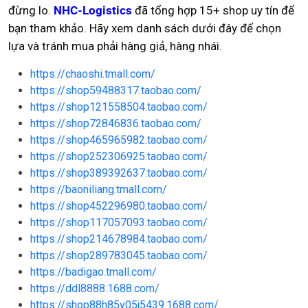
đừng lo.
NHC-Logistics
đã tổng hợp 15+ shop uy tín để
bạn tham khảo. Hãy xem danh sách dưới đây để chọn
lựa và tránh mua phải hàng giả, hàng nhái.
https://chaoshi.tmall.com/
https://shop59488317.taobao.com/
https://shop121558504.taobao.com/
https://shop72846836.taobao.com/
https://shop465965982.taobao.com/
https://shop252306925.taobao.com/
https://shop389392637.taobao.com/
https://baoniliang.tmall.com/
https://shop452296980.taobao.com/
https://shop117057093.taobao.com/
https://shop214678984.taobao.com/
https://shop289783045.taobao.com/
https://badigao.tmall.com/
https://ddl8888.1688.com/
https://shop88h85y05j5439.1688.com/