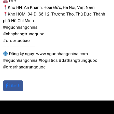
Đ/c:
Kho HN: An Khánh, Hoài Đức, Hà Nội, Việt Nam
Kho HCM: 34 Đ. Số 12, Trường Thọ, Thủ Đức, Thành
phố Hồ Chí Minh
#nguonhangchina
#nhaphangtrungquoc
#ordertaobao
—————————–
Đăng ký ngay: www.nguonhangchina.com
#nguonhangchina #logistics #dathangtrungquoc
#orderhangtrungquoc
Like Us