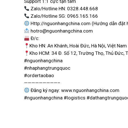
Support 1:1 cực tận tâm
Zalo/Hotline HN: 0328.448.668
Zalo/Hotline SG: 0965.165.166
Http://nguonhangchina.com (Hướng dẫn đặt hàn
hotro@nguonhangchina.com
Đ/c:
Kho HN: An Khánh, Hoài Đức, Hà Nội, Việt Nam
Kho HCM: 34 Đ. Số 12, Trường Thọ, Thủ Đức, 
#nguonhangchina
#nhaphangtrungquoc
#ordertaobao
—————————–
Đăng ký ngay: www.nguonhangchina.com
#nguonhangchina #logistics #dathangtrungquo