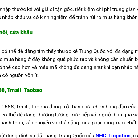
hập thước kẻ với giá sỉ tận gốc, tiết kiệm chi phí trung gia
tục nhập khẩu và có kinh nghiệm để tránh rủi ro mua hàng khôn
mối, cửa khẩu
 có thể dễ dàng tìm thấy thước kẻ Trung Quốc với đa dạng m
ệc mua hàng ở đây không quá phức tạp và không cần chuẩn bị 
có thể cao hơn và mẫu mã không đa dạng như khi bạn nhập hà
 có nguồn vốn ít.
8, Tmall, Taobao
 1688, Tmall, Taobao đang trở thành lựa chọn hàng đầu của
Bạn có thể dễ dàng thương lượng trực tiếp với người bán qua
ình thanh toán, vận chuyển và khả năng mua phải hàng kém chấ
 sử dụng dịch vụ đặt hàng Trung Quốc của
NHC-Logistics
, c