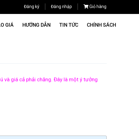
Đăng ký
Đăng nhập
Giỏ hàng
O GIÁ
HƯỚNG DẪN
TIN TỨC
CHÍNH SÁCH
 và giá cả phải chăng. Đây là một ý tưởng