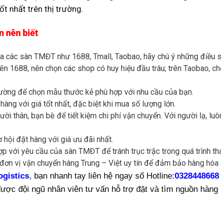
t nhất trên thị trường.
n nên biết
a các sàn TMĐT như 1688, Tmall, Taobao, hãy chú ý những điều sa
rên 1688, nên chọn các shop có huy hiệu đầu trâu; trên Taobao, 
rường để chọn mẫu thước kẻ phù hợp với nhu cầu của bạn.
àng với giá tốt nhất, đặc biệt khi mua số lượng lớn.
ời thân, bạn bè để tiết kiệm chi phí vận chuyển. Với người lạ, l
hội đặt hàng với giá ưu đãi nhất.
p với yêu cầu của sàn TMĐT để tránh trục trặc trong quá trình th
đơn vị vận chuyển hàng Trung – Việt uy tín để đảm bảo hàng hóa 
gistics
, bạn nhanh tay liên hệ ngay số Hotline:
0328448668
ược đội ngũ nhân viên tư vấn hỗ trợ đặt và tìm nguồn hàng u