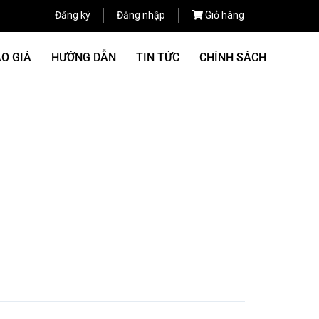
Đăng ký
Đăng nhập
Giỏ hàng
O GIÁ
HƯỚNG DẪN
TIN TỨC
CHÍNH SÁCH