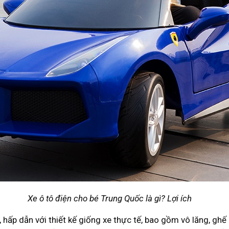
Xe ô tô điện cho bé Trung Quốc là gì? Lợi ích
hấp dẫn với thiết kế giống xe thực tế, bao gồm vô lăng, ghế 