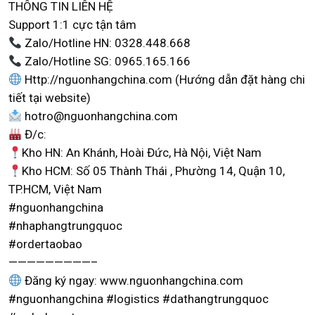
THÔNG TIN LIÊN HỆ
Support 1:1 cực tận tâm
Zalo/Hotline HN: 0328.448.668
Zalo/Hotline SG: 0965.165.166
Http://nguonhangchina.com (Hướng dẫn đặt hàng chi
tiết tại website)
hotro@nguonhangchina.com
Đ/c:
Kho HN: An Khánh, Hoài Đức, Hà Nội, Việt Nam
Kho HCM: Số 05 Thành Thái , Phường 14, Quận 10,
TP.HCM, Việt Nam
#nguonhangchina
#nhaphangtrungquoc
#ordertaobao
—————————–
Đăng ký ngay: www.nguonhangchina.com
#nguonhangchina #logistics #dathangtrungquoc