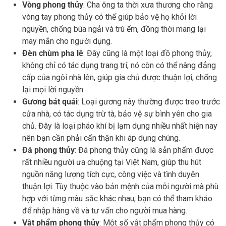
Vòng phong thủy
: Cha ông ta thời xưa thương cho rằng
vòng tay phong thủy có thể giúp bảo vệ họ khỏi lời
nguyền, chống bùa ngải và trù ếm, đồng thời mang lại
may mắn cho người dụng.
Đèn chùm pha lê
: Đây cũng là một loại đồ phong thủy,
không chỉ có tác dụng trang trí, nó còn có thể nâng đẳng
cấp của ngôi nhà lên, giúp gia chủ được thuận lợi, chống
lại mọi lời nguyền.
Gương bát quái
: Loại gương này thường được treo trước
cửa nhà, có tác dụng trừ tà, bảo vệ sự bình yên cho gia
chủ. Đây là loại pháo khí bị lạm dụng nhiều nhất hiện nay
nên bạn cần phải cẩn thận khi áp dụng chúng.
Đá phong thủy
: Đá phong thủy cũng là sản phẩm được
rất nhiều người ưa chuộng tại Việt Nam, giúp thu hút
nguồn năng lượng tích cực, công việc và tình duyên
thuận lợi. Tùy thuộc vào bản mệnh của mỗi người mà phù
hợp với từng màu sắc khác nhau, bạn có thể tham khảo
để nhập hàng về và tư vấn cho người mua hàng.
Vật phẩm phong thủy
: Một số vật phẩm phong thủy có