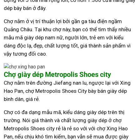
dựng với 5 tòa nhà rộng lớn, có hơn 1.300 cửa hàng giày
dép bày bán ở đây.
Chợ nằm ở vị trí thuận lợi bởi gần ga tàu điện ngầm
Quảng Châu. Tại khu chợ này, bạn có thể tìm thấy nhiều
mẫu mã giày dép nam nữ, người lớn, trẻ em với kiểu
dáng độc lạ, đẹp, chất lượng tốt, giá thành sản phẩm vì
vậy tương đối cao.
Chợ giày dép Metropolis Shoes city
Chợ nằm trên đường Jiefang nan lu, ngược lại với Xing
Hao Pan, chợ Metropolis Shoes City bày bán giày dép
bình dân, giá rẻ.
Chợ có đa dạng mẫu mã, kiểu dáng giày dép trên thị
trường. Nói giá thành và chất lượng giày dép ở chợ
Metropolis Shoes city rẻ là rẻ so với với chợ Xing Hao
Pan, nếu chịu khó tìm kiếm, bạn vẫn sẽ mua được giày