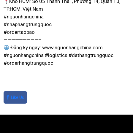
Kho HCM: Số 05 Thành Thái , Phường 14, Quận 10,
TP.HCM, Việt Nam
#nguonhangchina
#nhaphangtrungquoc
#ordertaobao
—————————–
Đăng ký ngay: www.nguonhangchina.com
#nguonhangchina #logistics #dathangtrungquoc
#orderhangtrungquoc
Like Us