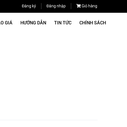
Đăng ký
Đăng nhập
Giỏ hàng
O GIÁ
HƯỚNG DẪN
TIN TỨC
CHÍNH SÁCH