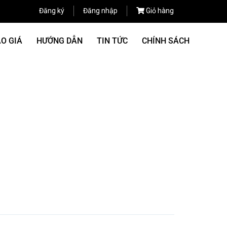
Đăng ký
Đăng nhập
Giỏ hàng
O GIÁ
HƯỚNG DẪN
TIN TỨC
CHÍNH SÁCH