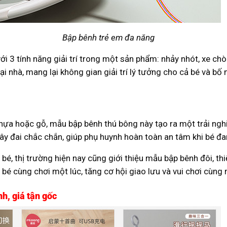
Bập bênh trẻ em đa năng
ới 3 tính năng giải trí trong một sản phẩm: nhảy nhót, xe ch
ại nhà, mang lại không gian giải trí lý tưởng cho cả bé và bố
hựa hoặc gỗ, mẫu bập bênh thú bông này tạo ra một trải ngh
y đai chắc chắn, giúp phụ huynh hoàn toàn an tâm khi bé đa
bé, thị trường hiện nay cũng giới thiệu mẫu bập bênh đôi, thi
 bé cùng chơi một lúc, tăng cơ hội giao lưu và vui chơi cùng 
h, giá tận gốc