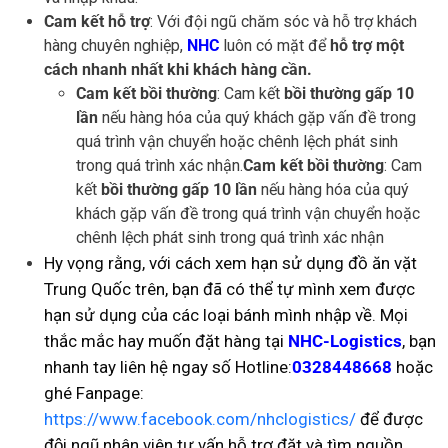
Cam kết hỗ trợ
: Với đội ngũ chăm sóc và hỗ trợ khách
hàng chuyên nghiệp,
NHC
luôn có mặt để
hỗ trợ một
cách nhanh nhất khi khách hàng cần.
Cam kết bồi thường
: Cam kết
bồi thường gấp 10
lần
nếu hàng hóa của quý khách gặp vấn đề trong
quá trình vận chuyển hoặc chênh lệch phát sinh
trong quá trình xác nhận.
Cam kết bồi thường
: Cam
kết
bồi thường gấp 10 lần
nếu hàng hóa của quý
khách gặp vấn đề trong quá trình vận chuyển hoặc
chênh lệch phát sinh trong quá trình xác nhận
Hy vọng rằng, với cách xem hạn sử dụng đồ ăn vặt
Trung Quốc trên, bạn đã có thể tự mình xem được
hạn sử dụng của các loại bánh mình nhập về. Mọi
thắc mắc hay muốn đặt hàng tại
NHC-Logistics
, bạn
nhanh tay liên hệ ngay số Hotline:
0328448668
hoặc
ghé Fanpage:
https://www.facebook.com/nhclogistics/
để được
đội ngũ nhân viên tư vấn hỗ trợ đặt và tìm nguồn