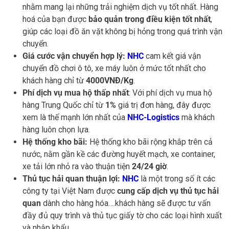
nhằm mang lại những trải nghiệm dịch vụ tốt nhất. Hàng
hoá của bạn được
bảo quản trong điều kiện tốt nhất
,
giúp các loại đồ ăn vặt không bị hỏng trong quá trình vận
chuyển.
Giá cước vận chuyển hợp lý:
NHC
cam kết giá vận
chuyển đồ chơi ô tô, xe máy luôn ở mức tốt nhất cho
khách hàng chỉ từ
4000VNĐ/Kg
.
Phí dịch vụ mua hộ thấp nhất
: Với phí dịch vụ mua hộ
hàng Trung Quốc chỉ từ
1%
giá trị đơn hàng, đây được
xem là thế mạnh lớn nhất của
NHC-Logistics
mà khách
hàng luôn chọn lựa.
Hệ thống kho bãi:
Hệ thống kho bãi rộng khắp trên cả
nước, nằm gần kề các đường huyết mạch, xe container,
xe tải lớn nhỏ ra vào thuận tiện
24/24 giờ
.
Thủ tục hải quan thuận lợi:
NHC
là một trong số ít các
công ty tại Việt Nam được
cung cấp dịch vụ thủ tục hải
quan
dành cho hàng hóa….khách hàng sẽ được tư vấn
đầy đủ quy trình và thủ tục giấy tờ cho các loại hình xuất
và nhập khẩu.