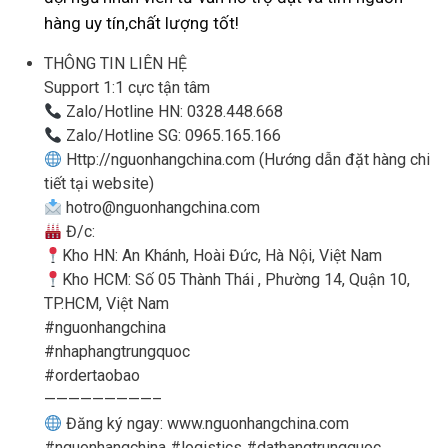
hàng uy tín,chất lượng tốt!
THÔNG TIN LIÊN HỆ
Support 1:1 cực tận tâm
Zalo/Hotline HN: 0328.448.668
Zalo/Hotline SG: 0965.165.166
Http://nguonhangchina.com (Hướng dẫn đặt hàng chi
tiết tại website)
hotro@nguonhangchina.com
Đ/c:
Kho HN: An Khánh, Hoài Đức, Hà Nội, Việt Nam
Kho HCM: Số 05 Thành Thái , Phường 14, Quận 10,
TP.HCM, Việt Nam
#nguonhangchina
#nhaphangtrungquoc
#ordertaobao
—————————–
Đăng ký ngay: www.nguonhangchina.com
#nguonhangchina #logistics #dathangtrungquoc