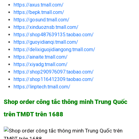
https://axus.tmall.com/
https://bepk.tmall.com/
https://gosund.tmall.com/
https://xinduoznsb.tmall.com/
https://shop487639135.taobao.com/
https://guoyidianqi.tmall.com/
https://delixiguojidiangong.tmall.com/
https://ainaite.tmall.com/
https://xiyadg.tmall.com/
https://shop290976097.taobao.com/
https://shop116412309.taobao.com/
https://linptech.tmall.com/
Shop order công tắc thông minh Trung Quốc
trên TMĐT trên 1688