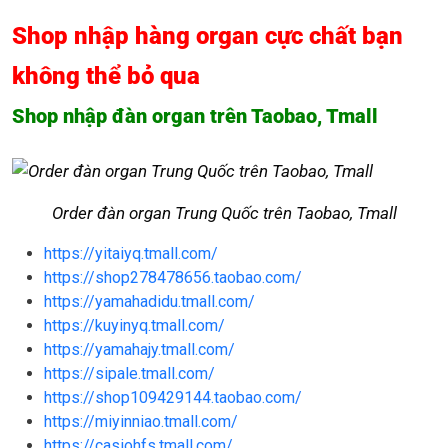
Shop nhập hàng organ cực chất bạn
không thể bỏ qua
Shop nhập đàn organ trên Taobao, Tmall
Order đàn organ Trung Quốc trên Taobao, Tmall
https://yitaiyq.tmall.com/
https://shop278478656.taobao.com/
https://yamahadidu.tmall.com/
https://kuyinyq.tmall.com/
https://yamahajy.tmall.com/
https://sipale.tmall.com/
https://shop109429144.taobao.com/
https://miyinniao.tmall.com/
https://casiohfs.tmall.com/