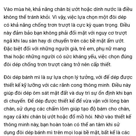
Vào mùa hè, khả năng chân bị ướt hoặc dính nước là điều
không thể tránh khỏi. Vì vậy, việc lựa chọn một đôi dép
có khả năng chống trơn trượt là cực kỳ quan trọng. Điều
này đảm bảo bạn không phải đối mặt với nguy cơ trượt
ngã khi lau sàn hay di chuyển trên các bề mặt ẩm ướt.
Đặc biệt đối với những người già, trẻ em, phụ nữ mang
thai hoặc những người có sức kháng yếu, việc chọn đúng
đôi dép chống trơn trượt càng trở nên cấp thiết.
Đôi dép bánh mì là sự lựa chọn lý tưởng, với đế dép được
thiết kế kỹ lưỡng với các rãnh cong thông minh. Điều này
giúp đôi dép ôm sát mặt đất và duy trì sự ổn định khi bạn
di chuyển. Đế dép được thiết kế để vừa vặn với lòng bàn
chân, sử dụng các chấm lõm giúp tạo độ bám cho chân,
ngay cả khi chân bị ướt hoặc đổ mồ hôi. Nhờ vào thiết kế
thông minh này, bạn hoàn toàn có thể an tâm khi sử
dụng đôi dép bánh mì trên mọi loại bề mặt, bất kể là các