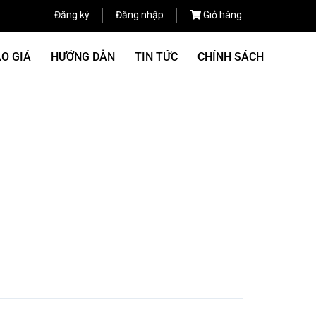
Đăng ký
Đăng nhập
Giỏ hàng
O GIÁ
HƯỚNG DẪN
TIN TỨC
CHÍNH SÁCH