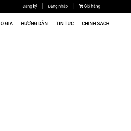
Đăng ký
Đăng nhập
Giỏ hàng
O GIÁ
HƯỚNG DẪN
TIN TỨC
CHÍNH SÁCH