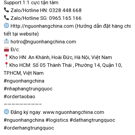
Support 1:1 cực tận tâm
Zalo/Hotline HN: 0328.448.668
Zalo/Hotline SG: 0965.165.166
Http://nguonhangchina.com (Hướng dẫn đặt hàng chi
tiết tại website)
hotro@nguonhangchina.com
Đ/c:
Kho HN: An Khánh, Hoài Đức, Hà Nội, Việt Nam
Kho HCM: Số 05 Thành Thái , Phường 14, Quận 10,
TP.HCM, Việt Nam
#nguonhangchina
#nhaphangtrungquoc
#ordertaobao
—————————–
Đăng ký ngay: www.nguonhangchina.com
#nguonhangchina #logistics #dathangtrungquoc
#orderhangtrungquoc