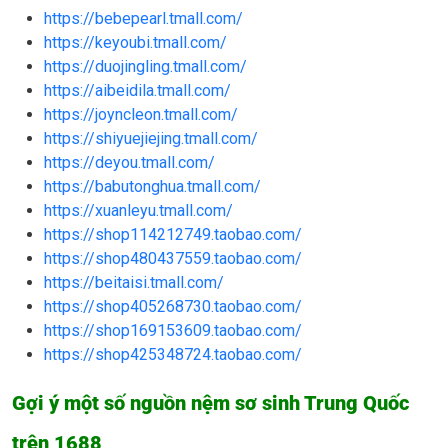
https://bebepearl.tmall.com/
https://keyoubi.tmall.com/
https://duojingling.tmall.com/
https://aibeidila.tmall.com/
https://joyncleon.tmall.com/
https://shiyuejiejing.tmall.com/
https://deyou.tmall.com/
https://babutonghua.tmall.com/
https://xuanleyu.tmall.com/
https://shop114212749.taobao.com/
https://shop480437559.taobao.com/
https://beitaisi.tmall.com/
https://shop405268730.taobao.com/
https://shop169153609.taobao.com/
https://shop425348724.taobao.com/
Gợi ý một số nguồn nệm sơ sinh Trung Quốc
trên 1688