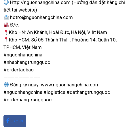
Http://nguonhangchina.com (Hướng dẫn đặt hàng chi
tiết tại website)
hotro@nguonhangchina.com
Đ/c:
Kho HN: An Khánh, Hoài Đức, Hà Nội, Việt Nam
Kho HCM: Số 05 Thành Thái , Phường 14, Quận 10,
TP.HCM, Việt Nam
#nguonhangchina
#nhaphangtrungquoc
#ordertaobao
—————————–
Đăng ký ngay: www.nguonhangchina.com
#nguonhangchina #logistics #dathangtrungquoc
#orderhangtrungquoc
Like Us