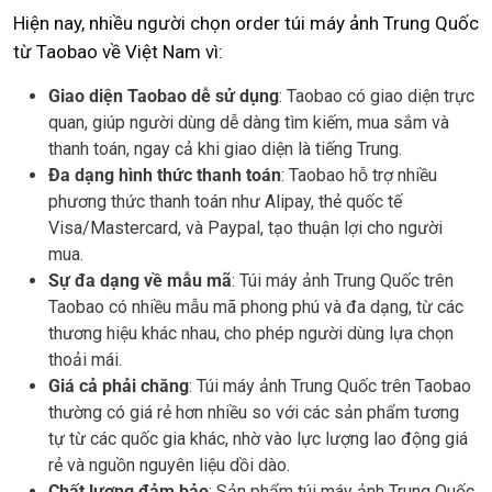
Hiện nay, nhiều người chọn order túi máy ảnh Trung Quốc
từ Taobao về Việt Nam vì:
Giao diện Taobao dễ sử dụng
: Taobao có giao diện trực
quan, giúp người dùng dễ dàng tìm kiếm, mua sắm và
thanh toán, ngay cả khi giao diện là tiếng Trung.
Đa dạng hình thức thanh toán
: Taobao hỗ trợ nhiều
phương thức thanh toán như Alipay, thẻ quốc tế
Visa/Mastercard, và Paypal, tạo thuận lợi cho người
mua.
Sự đa dạng về mẫu mã
: Túi máy ảnh Trung Quốc trên
Taobao có nhiều mẫu mã phong phú và đa dạng, từ các
thương hiệu khác nhau, cho phép người dùng lựa chọn
thoải mái.
Giá cả phải chăng
: Túi máy ảnh Trung Quốc trên Taobao
thường có giá rẻ hơn nhiều so với các sản phẩm tương
tự từ các quốc gia khác, nhờ vào lực lượng lao động giá
rẻ và nguồn nguyên liệu dồi dào.
Chất lượng đảm bảo
: Sản phẩm túi máy ảnh Trung Quốc