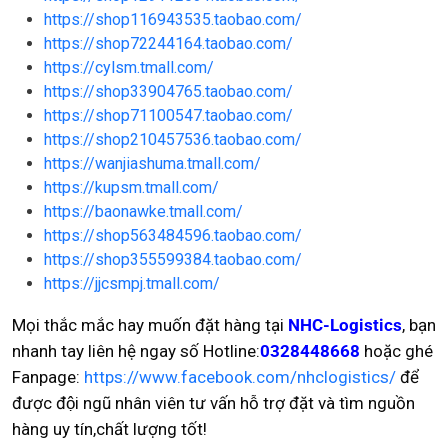
https://shop116943535.taobao.com/
https://shop72244164.taobao.com/
https://cylsm.tmall.com/
https://shop33904765.taobao.com/
https://shop71100547.taobao.com/
https://shop210457536.taobao.com/
https://wanjiashuma.tmall.com/
https://kupsm.tmall.com/
https://baonawke.tmall.com/
https://shop563484596.taobao.com/
https://shop355599384.taobao.com/
https://jjcsmpj.tmall.com/
Mọi thắc mắc hay muốn đặt hàng tại
NHC-Logistics
, bạn
nhanh tay liên hệ ngay số Hotline:
0328448668
hoặc ghé
Fanpage:
https://www.facebook.com/nhclogistics/
để
được đội ngũ nhân viên tư vấn hỗ trợ đặt và tìm nguồn
hàng uy tín,chất lượng tốt!