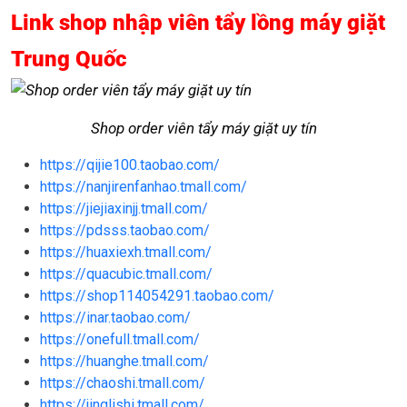
Link shop nhập viên tẩy lồng máy giặt
Trung Quốc
Shop order viên tẩy máy giặt uy tín
https://qijie100.taobao.com/
https://nanjirenfanhao.tmall.com/
https://jiejiaxinjj.tmall.com/
https://pdsss.taobao.com/
https://huaxiexh.tmall.com/
https://quacubic.tmall.com/
https://shop114054291.taobao.com/
https://inar.taobao.com/
https://onefull.tmall.com/
https://huanghe.tmall.com/
https://chaoshi.tmall.com/
https://jinglishi.tmall.com/