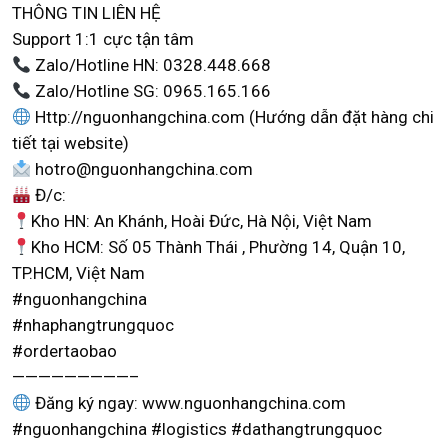
THÔNG TIN LIÊN HỆ
Support 1:1 cực tận tâm
Zalo/Hotline HN: 0328.448.668
Zalo/Hotline SG: 0965.165.166
Http://nguonhangchina.com (Hướng dẫn đặt hàng chi
tiết tại website)
hotro@nguonhangchina.com
Đ/c:
Kho HN: An Khánh, Hoài Đức, Hà Nội, Việt Nam
Kho HCM: Số 05 Thành Thái , Phường 14, Quận 10,
TP.HCM, Việt Nam
#nguonhangchina
#nhaphangtrungquoc
#ordertaobao
—————————–
Đăng ký ngay: www.nguonhangchina.com
#nguonhangchina #logistics #dathangtrungquoc