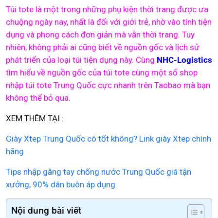
Túi tote là một trong những phụ kiện thời trang được ưa
chuộng ngày nay, nhất là đối với giới trẻ, nhờ vào tính tiện
dụng và phong cách đơn giản mà vẫn thời trang. Tuy
nhiên, không phải ai cũng biết về nguồn gốc và lịch sử
phát triển của loại túi tiện dụng này. Cùng
NHC-Logistics
tìm hiểu về nguồn gốc của túi tote cùng một số shop
nhập túi tote Trung Quốc cực nhanh trên Taobao mà bạn
không thể bỏ qua.
XEM THÊM TẠI :
Giày Xtep Trung Quốc có tốt không? Link giày Xtep chính
hãng
Tips nhập găng tay chống nước Trung Quốc giá tận
xưởng, 90% dân buôn áp dụng
Nội dung bài viết