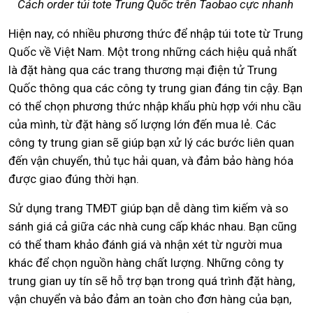
Cách order túi tote Trung Quốc trên Taobao cực nhanh
Hiện nay, có nhiều phương thức để nhập túi tote từ Trung
Quốc về Việt Nam. Một trong những cách hiệu quả nhất
là đặt hàng qua các trang thương mại điện tử Trung
Quốc thông qua các công ty trung gian đáng tin cậy. Bạn
có thể chọn phương thức nhập khẩu phù hợp với nhu cầu
của mình, từ đặt hàng số lượng lớn đến mua lẻ. Các
công ty trung gian sẽ giúp bạn xử lý các bước liên quan
đến vận chuyển, thủ tục hải quan, và đảm bảo hàng hóa
được giao đúng thời hạn.
Sử dụng trang TMĐT giúp bạn dễ dàng tìm kiếm và so
sánh giá cả giữa các nhà cung cấp khác nhau. Bạn cũng
có thể tham khảo đánh giá và nhận xét từ người mua
khác để chọn nguồn hàng chất lượng. Những công ty
trung gian uy tín sẽ hỗ trợ bạn trong quá trình đặt hàng,
vận chuyển và bảo đảm an toàn cho đơn hàng của bạn,