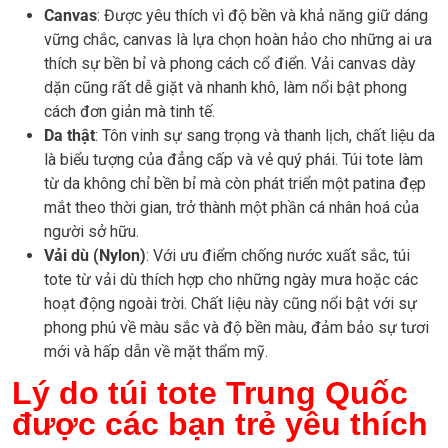
Canvas
: Được yêu thích vì độ bền và khả năng giữ dáng
vững chắc, canvas là lựa chọn hoàn hảo cho những ai ưa
thích sự bền bỉ và phong cách cổ điển. Vải canvas dày
dặn cũng rất dễ giặt và nhanh khô, làm nổi bật phong
cách đơn giản mà tinh tế.
Da thật
: Tôn vinh sự sang trọng và thanh lịch, chất liệu da
là biểu tượng của đẳng cấp và vẻ quý phái. Túi tote làm
từ da không chỉ bền bỉ mà còn phát triển một patina đẹp
mắt theo thời gian, trở thành một phần cá nhân hoá của
người sở hữu.
Vải dù (Nylon)
: Với ưu điểm chống nước xuất sắc, túi
tote từ vải dù thích hợp cho những ngày mưa hoặc các
hoạt động ngoài trời. Chất liệu này cũng nổi bật với sự
phong phú về màu sắc và độ bền màu, đảm bảo sự tươi
mới và hấp dẫn về mặt thẩm mỹ.
Lý do túi tote Trung Quốc
được các bạn trẻ yêu thích