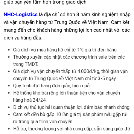
giúp bạn yên tâm hơn trong giao dịch.
NHC-Logistics
là địa chỉ có hơn 8 năm kinh nghiệm nhập
và vận chuyển hàng từ Trung Quốc về Việt Nam. Cam kết
mang đến cho khách hàng những lợi ích cao nhất với các
dịch vụ hàng đầu:
Giá dịch vụ mua hàng hộ chỉ từ 1% giá trị đơn hàng.
Thường xuyên cập nhật các chương trình sale trên các
trang TMĐT.
Giá dịch vụ vận chuyển thấp từ 4.000đ/kg, thời gian vận
chuyển từ Trung Quốc về Việt Nam chỉ từ 3-5 ngày.
Quy trình đặt hàng đơn giản, hiệu quả.
Hệ thống kho bãi rộng lớn thuận tiện cho vận chuyển
hàng hoá 24/24.
Dịch vụ thủ tục hải quan thuận lợi, đảm bảo nhanh chóng.
Cam kết đền bù gấp 10 lần giá trị sản phẩm nếu gặp rủi
ro trong quá trình vận chuyển.
Hỗ trợ, thương lượng với nhà cung cấp, sẵn sàng giúp đỡ