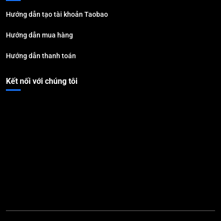
Hướng dẫn tạo tài khoản Taobao
Hướng dẫn mua hàng
Hướng dẫn thanh toán
Kết nối với chúng tôi