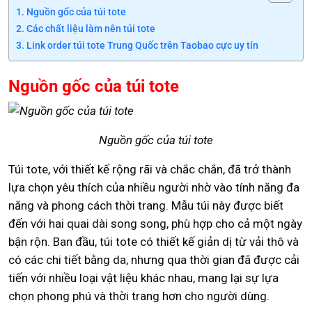
Nguồn gốc của túi tote
Các chất liệu làm nên túi tote
Link order túi tote Trung Quốc trên Taobao cực uy tín
Nguồn gốc của túi tote
Nguồn gốc của túi tote
Túi tote, với thiết kế rộng rãi và chắc chắn, đã trở thành
lựa chọn yêu thích của nhiều người nhờ vào tính năng đa
năng và phong cách thời trang. Mẫu túi này được biết
đến với hai quai dài song song, phù hợp cho cả một ngày
bận rộn. Ban đầu, túi tote có thiết kế giản dị từ vải thô và
có các chi tiết bằng da, nhưng qua thời gian đã được cải
tiến với nhiều loại vật liệu khác nhau, mang lại sự lựa
chọn phong phú và thời trang hơn cho người dùng.