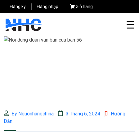
Đăng ký
Đăng nhập
Giỏ hàng
By Nguonhangchina
3 Tháng 6, 2024
Hướng
Dẫn