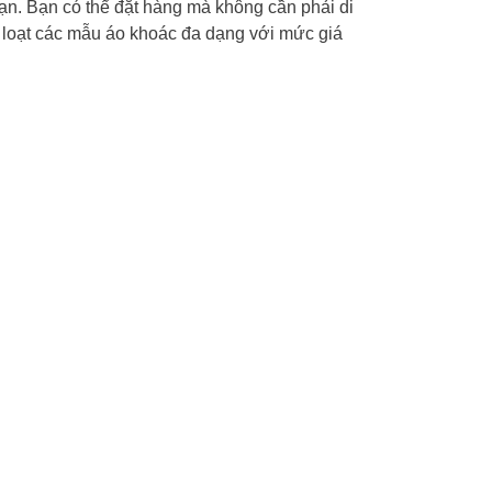
bạn. Bạn có thể đặt hàng mà không cần phải di
ột loạt các mẫu áo khoác đa dạng với mức giá