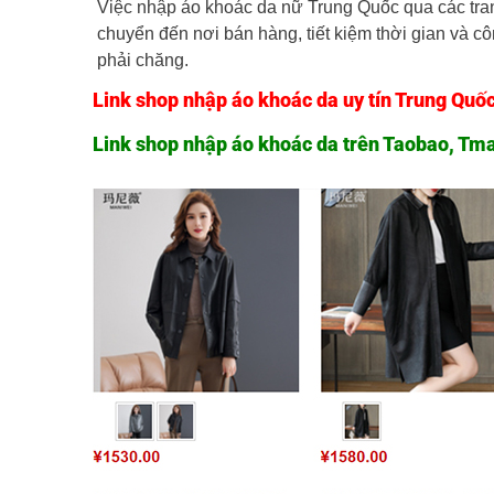
Việc nhập áo khoác da nữ Trung Quốc qua các trang
chuyển đến nơi bán hàng, tiết kiệm thời gian và cô
phải chăng.
Link shop nhập áo khoác da uy tín Trung Quố
Link shop nhập áo khoác da trên Taobao, Tma