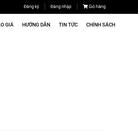
Đăng ký
Đăng nhập
Giỏ hàng
O GIÁ
HƯỚNG DẪN
TIN TỨC
CHÍNH SÁCH