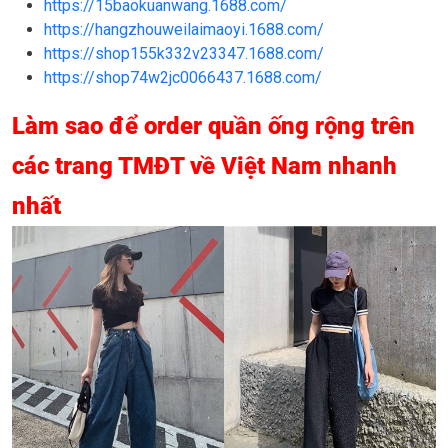
https://15baokuanwang.1688.com/
https://hangzhouweilaimaoyi.1688.com/
https://shop155k332v23347.1688.com/
https://shop74w2jc0066437.1688.com/
Làm sao để order quần ống rộng trên
các trang TMĐT về Việt Nam nhanh
nhất