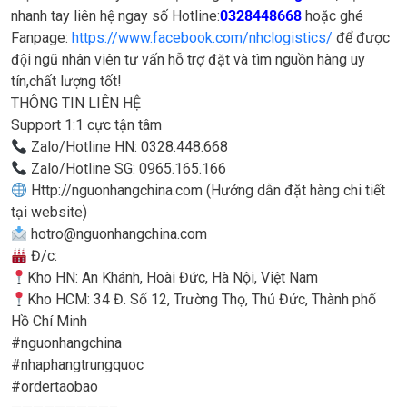
nhanh tay liên hệ ngay số Hotline:
0328448668
hoặc ghé
Fanpage:
https://www.facebook.com/nhclogistics/
để được
đội ngũ nhân viên tư vấn hỗ trợ đặt và tìm nguồn hàng uy
tín,chất lượng tốt!
THÔNG TIN LIÊN HỆ
Support 1:1 cực tận tâm
Zalo/Hotline HN: 0328.448.668
Zalo/Hotline SG: 0965.165.166
Http://nguonhangchina.com (Hướng dẫn đặt hàng chi tiết
tại website)
hotro@nguonhangchina.com
Đ/c:
Kho HN: An Khánh, Hoài Đức, Hà Nội, Việt Nam
Kho HCM: 34 Đ. Số 12, Trường Thọ, Thủ Đức, Thành phố
Hồ Chí Minh
#nguonhangchina
#nhaphangtrungquoc
#ordertaobao