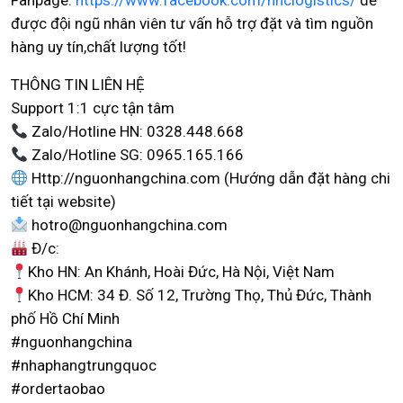
Fanpage:
https://www.facebook.com/nhclogistics/
để
được đội ngũ nhân viên tư vấn hỗ trợ đặt và tìm nguồn
hàng uy tín,chất lượng tốt!
THÔNG TIN LIÊN HỆ
Support 1:1 cực tận tâm
Zalo/Hotline HN: 0328.448.668
Zalo/Hotline SG: 0965.165.166
Http://nguonhangchina.com (Hướng dẫn đặt hàng chi
tiết tại website)
hotro@nguonhangchina.com
Đ/c:
Kho HN: An Khánh, Hoài Đức, Hà Nội, Việt Nam
Kho HCM: 34 Đ. Số 12, Trường Thọ, Thủ Đức, Thành
phố Hồ Chí Minh
#nguonhangchina
#nhaphangtrungquoc
#ordertaobao