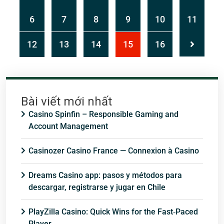
6
7
8
9
10
11
12
13
14
15
16
Bài viết mới nhất
Casino Spinfin – Responsible Gaming and
Account Management
Casinozer Casino France — Connexion à Casino
Dreams Casino app: pasos y métodos para
descargar, registrarse y jugar en Chile
PlayZilla Casino: Quick Wins for the Fast‑Paced
Player