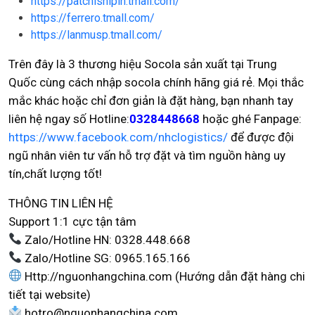
https://patchishipin.tmall.com/
https://ferrero.tmall.com/
https://lanmusp.tmall.com/
Trên đây là 3 thương hiệu Socola sản xuất tại Trung
Quốc cùng cách nhập socola chính hãng giá rẻ. Mọi thắc
mắc khác hoặc chỉ đơn giản là đặt hàng, bạn nhanh tay
liên hệ ngay số Hotline:
0328448668
hoặc ghé Fanpage:
https://www.facebook.com/nhclogistics/
để được đội
ngũ nhân viên tư vấn hỗ trợ đặt và tìm nguồn hàng uy
tín,chất lượng tốt!
THÔNG TIN LIÊN HỆ
Support 1:1 cực tận tâm
Zalo/Hotline HN: 0328.448.668
Zalo/Hotline SG: 0965.165.166
Http://nguonhangchina.com (Hướng dẫn đặt hàng chi
tiết tại website)
hotro@nguonhangchina.com