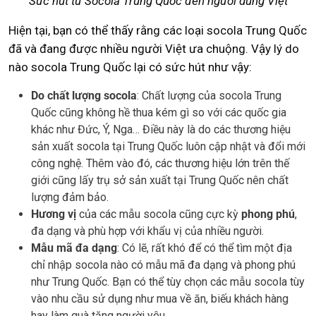
Sức hút từ Socola Trung Quốc đến người dùng Việt
Hiện tại, bạn có thể thấy rằng các loại socola Trung Quốc
đã và đang được nhiều người Việt ưa chuộng. Vậy lý do
nào socola Trung Quốc lại có sức hút như vậy:
Do chất lượng socola
: Chất lượng của socola Trung
Quốc cũng không hề thua kém gì so với các quốc gia
khác như Đức, Ý, Nga… Điều này là do các thương hiệu
sản xuất socola tại Trung Quốc luôn cập nhật và đổi mới
công nghệ. Thêm vào đó, các thương hiệu lớn trên thế
giới cũng lấy trụ sở sản xuất tại Trung Quốc nên chất
lượng đảm bảo.
Hương vị
của các mẫu socola cũng cực kỳ
phong phú
,
đa dạng và phù hợp với khẩu vị của nhiều người.
Mẫu mã đa dạng
: Có lẽ, rất khó để có thể tìm một địa
chỉ nhập socola nào có mẫu mã đa dạng và phong phú
như Trung Quốc. Bạn có thể tùy chọn các mẫu socola tùy
vào nhu cầu sử dụng như mua về ăn, biếu khách hàng
hay làm quà tặng người yêu…