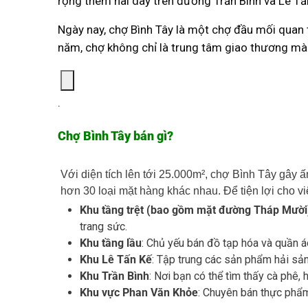
rộng thêm hai dãy trên đường Trần Bình và Lê Tấ
Ngày nay, chợ Bình Tây là một chợ đầu mối quan 
năm, chợ không chỉ là trung tâm giao thương mà
.
Chợ Bình Tây bán gì?
Với diện tích lên tới 25.000m², chợ Bình Tây gây
hơn 30 loại mặt hàng khác nhau. Để tiện lợi cho 
Khu tầng trệt (bao gồm mặt đường Tháp Mười
trang sức.
Khu tầng lầu
: Chủ yếu bán đồ tạp hóa và quần 
Khu Lê Tấn Kế
: Tập trung các sản phẩm hải sản 
Khu Trần Bình
: Nơi bạn có thể tìm thấy cà phê, h
Khu vực Phan Văn Khỏe
: Chuyên bán thực phẩm 