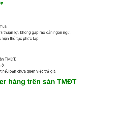
ây
 mua.
a thuận lợi, không gặp rào cản ngôn ngữ.
 hiện thủ tục phức tạp.
sàn TMĐT.
 ở.
t nếu bạn chưa quen việc trả giá.
er hàng trên sàn TMĐT