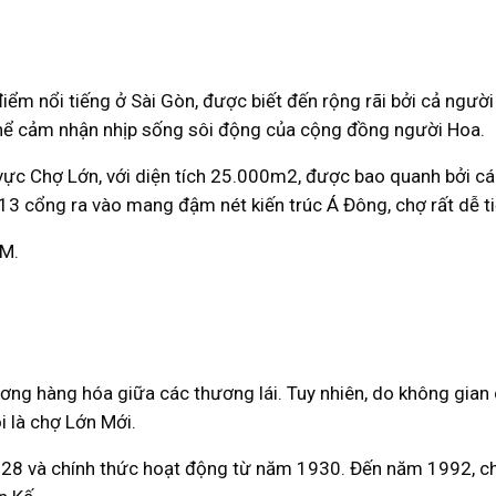
 điểm nổi tiếng ở Sài Gòn, được biết đến rộng rãi bởi cả ngư
thể cảm nhận nhịp sống sôi động của cộng đồng người Hoa.
 vực Chợ Lớn, với diện tích 25.000m2, được bao quanh bởi c
à 13 cổng ra vào mang đậm nét kiến trúc Á Đông, chợ rất dễ ti
CM.
hương hàng hóa giữa các thương lái. Tuy nhiên, do không gia
i là chợ Lớn Mới.
28 và chính thức hoạt động từ năm 1930. Đến năm 1992, ch