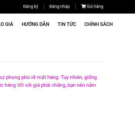
Đăng ký
Đăng nhập
Giỏ hàng
O GIÁ
HƯỚNG DẪN
TIN TỨC
CHÍNH SÁCH
 sự phong phú về mặt hàng. Tuy nhiên, giống
c hàng tốt với giá phải chăng, bạn nên nắm