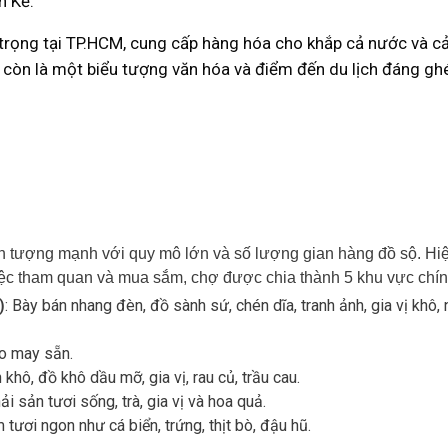
n Kế.
trọng tại TP.HCM, cung cấp hàng hóa cho khắp cả nước và cả 
 còn là một biểu tượng văn hóa và điểm đến du lịch đáng gh
 ấn tượng mạnh với quy mô lớn và số lượng gian hàng đồ sộ. H
việc tham quan và mua sắm, chợ được chia thành 5 khu vực chín
)
: Bày bán nhang đèn, đồ sành sứ, chén dĩa, tranh ảnh, gia vị khô,
áo may sẵn.
khô, đồ khô dầu mỡ, gia vị, rau củ, trầu cau.
ải sản tươi sống, trà, gia vị và hoa quả.
tươi ngon như cá biển, trứng, thịt bò, đậu hũ.