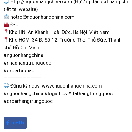
Http://nguonhangchina.com (Hướng dẫn đặt hàng chi
tiết tại website)
hotro@nguonhangchina.com
Đ/c:
Kho HN: An Khánh, Hoài Đức, Hà Nội, Việt Nam
Kho HCM: 34 Đ. Số 12, Trường Thọ, Thủ Đức, Thành
phố Hồ Chí Minh
#nguonhangchina
#nhaphangtrungquoc
#ordertaobao
—————————–
Đăng ký ngay: www.nguonhangchina.com
#nguonhangchina #logistics #dathangtrungquoc
#orderhangtrungquoc
Like Us