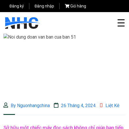
Đăng ký
Đăng nhập
Giỏ hàng
By Nguonhangchina
26 Tháng 4, 2024
Liệt Kê
Sở hữu một chiếc máy đọc sách không chỉ giúp bạn tiếp