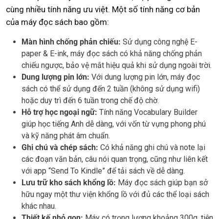
cùng nhiều tính năng ưu việt. Một số tính năng cơ bản
của máy đọc sách bao gồm:
Màn hình chống phản chiếu:
Sử dụng công nghệ E-
paper & E-ink, máy đọc sách có khả năng chống phản
chiếu ngược, bảo vệ mắt hiệu quả khi sử dụng ngoài trời.
Dung lượng pin lớn:
Với dung lượng pin lớn, máy đọc
sách có thể sử dụng đến 2 tuần (không sử dụng wifi)
hoặc duy trì đến 6 tuần trong chế độ chờ.
Hỗ trợ học ngoại ngữ:
Tính năng Vocabulary Builder
giúp học tiếng Anh dễ dàng, với vốn từ vựng phong phú
và kỹ năng phát âm chuẩn.
Ghi chú và chép sách:
Có khả năng ghi chú và note lại
các đoạn văn bản, câu nói quan trọng, cũng như liên kết
với app “Send To Kindle” để tải sách về dễ dàng.
Lưu trữ kho sách khổng lồ:
Máy đọc sách giúp bạn sở
hữu ngay một thư viện khổng lồ với đủ các thể loại sách
khác nhau.
Thiết kế nhỏ gọn:
Máy có trọng lượng khoảng 300g, tiện