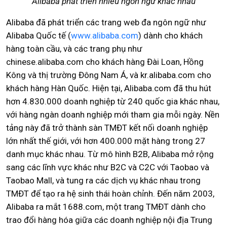
Alibaba phát triển nhiều ngôn ngữ khác nhau
Alibaba đã phát triển các trang web đa ngôn ngữ như
Alibaba Quốc tế (
www.alibaba.com
) dành cho khách
hàng toàn cầu, và các trang phụ như
chinese.alibaba.com cho khách hàng Đài Loan, Hồng
Kông và thị trường Đông Nam Á, và kr.alibaba.com cho
khách hàng Hàn Quốc. Hiện tại, Alibaba.com đã thu hút
hơn 4.830.000 doanh nghiệp từ 240 quốc gia khác nhau,
với hàng ngàn doanh nghiệp mới tham gia mỗi ngày. Nền
tảng này đã trở thành sàn TMĐT kết nối doanh nghiệp
lớn nhất thế giới, với hơn 400.000 mặt hàng trong 27
danh mục khác nhau. Từ mô hình B2B, Alibaba mở rộng
sang các lĩnh vực khác như B2C và C2C với Taobao và
Taobao Mall, và tung ra các dịch vụ khác nhau trong
TMĐT để tạo ra hệ sinh thái hoàn chỉnh. Đến năm 2003,
Alibaba ra mắt 1688.com, một trang TMĐT dành cho
trao đổi hàng hóa giữa các doanh nghiệp nội địa Trung