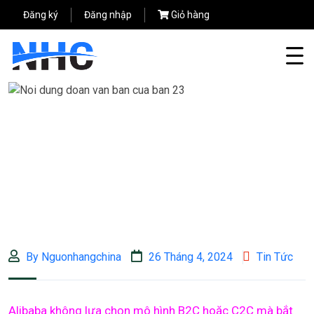
Đăng ký
Đăng nhập
Giỏ hàng
By Nguonhangchina
26 Tháng 4, 2024
Tin Tức
Alibaba không lựa chọn mô hình B2C hoặc C2C mà bắt