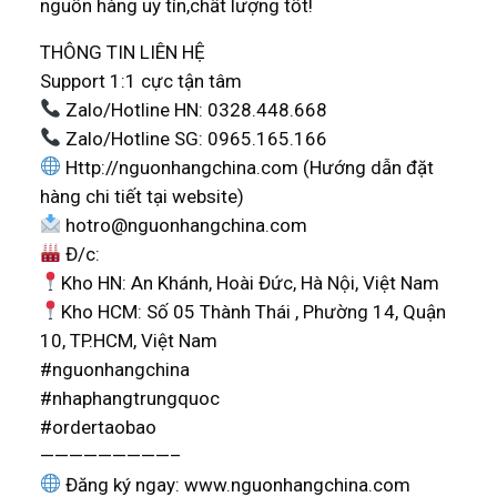
nguồn hàng uy tín,chất lượng tốt!
THÔNG TIN LIÊN HỆ
Support 1:1 cực tận tâm
Zalo/Hotline HN: 0328.448.668
Zalo/Hotline SG: 0965.165.166
Http://nguonhangchina.com (Hướng dẫn đặt
hàng chi tiết tại website)
hotro@nguonhangchina.com
Đ/c:
Kho HN: An Khánh, Hoài Đức, Hà Nội, Việt Nam
Kho HCM: Số 05 Thành Thái , Phường 14, Quận
10, TP.HCM, Việt Nam
#nguonhangchina
#nhaphangtrungquoc
#ordertaobao
—————————–
Đăng ký ngay: www.nguonhangchina.com