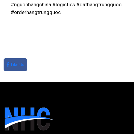
#nguonhangchina #logistics #dathangtrungquoc
#orderhangtrungquoc
Like Us