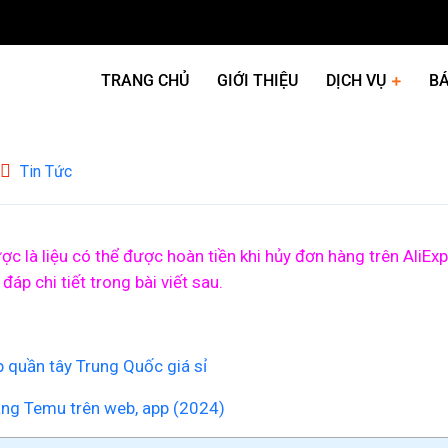
TRANG CHỦ
GIỚI THIỆU
DỊCH VỤ
BÁ
Tin Tức
c là liệu có thể được hoàn tiền khi hủy đơn hàng trên AliE
đáp chi tiết trong bài viết sau.
 quần tây Trung Quốc giá sỉ
àng Temu trên web, app (2024)