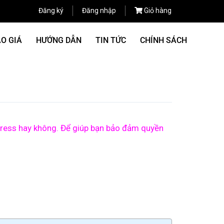
Đăng ký
Đăng nhập
Giỏ hàng
O GIÁ
HƯỚNG DẪN
TIN TỨC
CHÍNH SÁCH
xpress hay không. Để giúp bạn bảo đảm quyền