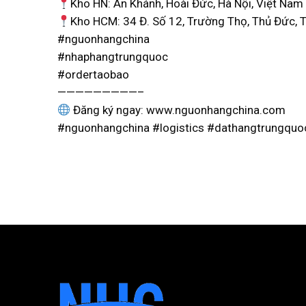
Kho HN: An Khánh, Hoài Đức, Hà Nội, Việt Nam
Kho HCM: 34 Đ. Số 12, Trường Thọ, Thủ Đức, 
#nguonhangchina
#nhaphangtrungquoc
#ordertaobao
—————————–
Đăng ký ngay: www.nguonhangchina.com
#nguonhangchina #logistics #dathangtrungquo