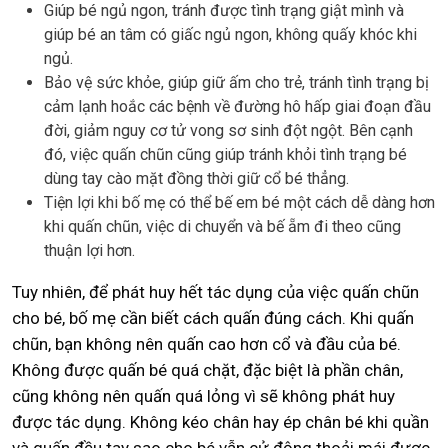
Giúp bé ngủ ngon, tránh được tình trạng giật mình và
giúp bé an tâm có giấc ngủ ngon, không quấy khóc khi
ngủ.
Bảo vệ sức khỏe, giúp giữ ấm cho trẻ, tránh tình trạng bị
cảm lạnh hoắc các bệnh về đường hô hấp giai đoạn đầu
đời, giảm nguy cơ tử vong sơ sinh đột ngột. Bên cạnh
đó, việc quấn chũn cũng giúp tránh khỏi tình trạng bé
dùng tay cào mặt đồng thời giữ cổ bé thẳng.
Tiện lợi khi bố mẹ có thể bế em bé một cách dễ dàng hơn
khi quấn chũn, việc di chuyển và bế ẵm đi theo cũng
thuận lợi hơn.
Tuy nhiên, để phát huy hết tác dụng của việc quấn chũn
cho bé, bố mẹ cần biết cách quấn đúng cách. Khi quấn
chũn, bạn không nên quấn cao hơn cổ và đầu của bé.
Không được quấn bé quá chặt, đặc biệt là phần chân,
cũng không nên quấn quá lỏng vì sẽ không phát huy
được tác dụng. Không kéo chân hay ép chân bé khi quần