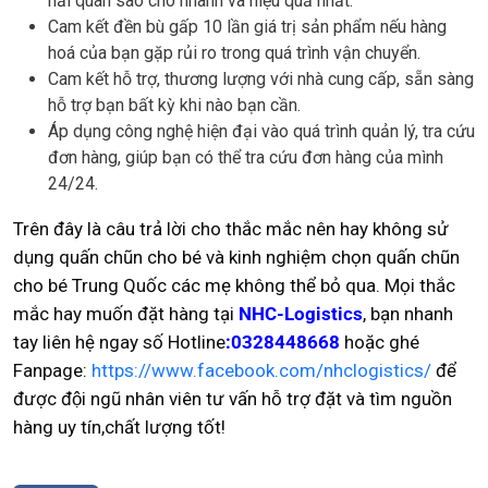
hải quan sao cho nhanh và hiệu quả nhất.
Cam kết đền bù gấp 10 lần giá trị sản phẩm nếu hàng
hoá của bạn gặp rủi ro trong quá trình vận chuyển.
Cam kết hỗ trợ, thương lượng với nhà cung cấp, sẵn sàng
hỗ trợ bạn bất kỳ khi nào bạn cần.
Áp dụng công nghệ hiện đại vào quá trình quản lý, tra cứu
đơn hàng, giúp bạn có thể tra cứu đơn hàng của mình
24/24.
Trên đây là câu trả lời cho thắc mắc nên hay không sử
dụng quấn chũn cho bé và kinh nghiệm chọn quấn chũn
cho bé Trung Quốc các mẹ không thể bỏ qua. Mọi thắc
mắc hay muốn đặt hàng tại
NHC-Logistics
, bạn nhanh
tay liên hệ ngay số Hotline
:0328448668
hoặc ghé
Fanpage:
https://www.facebook.com/nhclogistics/
để
được đội ngũ nhân viên tư vấn hỗ trợ đặt và tìm nguồn
hàng uy tín,chất lượng tốt!