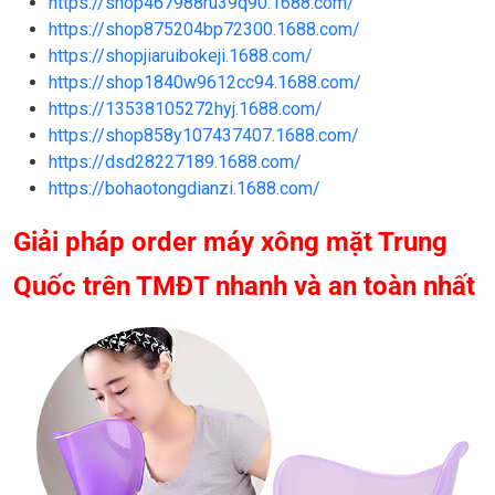
https://shop467988ru39q90.1688.com/
https://shop875204bp72300.1688.com/
https://shopjiaruibokeji.1688.com/
https://shop1840w9612cc94.1688.com/
https://13538105272hyj.1688.com/
https://shop858y107437407.1688.com/
https://dsd28227189.1688.com/
https://bohaotongdianzi.1688.com/
Giải pháp order máy xông mặt Trung
Quốc trên TMĐT nhanh và an toàn nhất