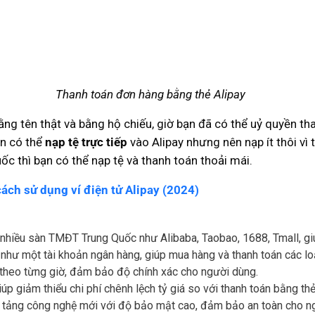
Thanh toán đơn hàng bằng thẻ Alipay
ằng tên thật và bằng hộ chiếu, giờ bạn đã có thể uỷ quyền t
n có thể
nạp tệ trực tiếp
vào Alipay nhưng nên nạp ít thôi vì 
c thì bạn có thể nạp tệ và thanh toán thoải mái.
 cách sử dụng ví điện tử Alipay (2024)
nhiều sàn TMĐT Trung Quốc như Alibaba, Taobao, 1688, Tmall, giúp
g như một tài khoản ngân hàng, giúp mua hàng và thanh toán các l
ục theo từng giờ, đảm bảo độ chính xác cho người dùng.
iúp giảm thiểu chi phí chênh lệch tỷ giá so với thanh toán bằng t
n tảng công nghệ mới với độ bảo mật cao, đảm bảo an toàn cho n