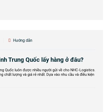
Hướng dẫn
nh Trung Quốc lấy hàng ở đâu?
ng Quốc luôn được nhiều người gửi về cho NHC-Logistics.
g chất lượng và giá rẻ nhất. Dựa vào nhu cầu và điều kiện