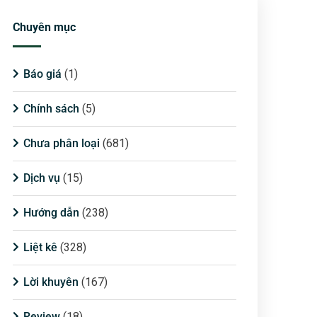
Chuyên mục
Báo giá
(1)
Chính sách
(5)
Chưa phân loại
(681)
Dịch vụ
(15)
Hướng dẫn
(238)
Liệt kê
(328)
Lời khuyên
(167)
Review
(18)