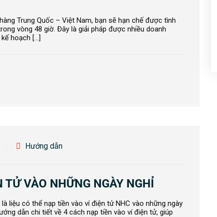
 hàng Trung Quốc – Việt Nam, bạn sẽ hạn chế được tình
trong vòng 48 giờ. Đây là giải pháp được nhiều doanh
 kế hoạch […]
Hướng dẫn
N TỬ VÀO NHỮNG NGÀY NGHỈ
à liệu có thể nạp tiền vào ví điện tử NHC vào những ngày
hướng dẫn chi tiết về 4 cách nạp tiền vào ví điện tử, giúp