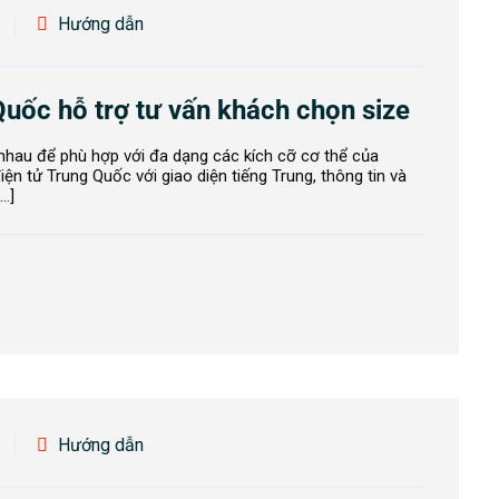
Hướng dẫn
Quốc hỗ trợ tư vấn khách chọn size
hau để phù hợp với đa dạng các kích cỡ cơ thể của
ện tử Trung Quốc với giao diện tiếng Trung, thông tin và
…]
Hướng dẫn