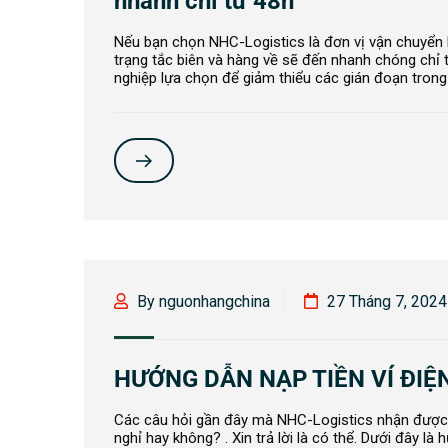
nhanh chỉ từ 48h
Nếu bạn chọn NHC-Logistics là đơn vị vận chuyển
trạng tắc biên và hàng về sẽ đến nhanh chóng chỉ 
nghiệp lựa chọn để giảm thiểu các gián đoạn trong
By nguonhangchina
27 Tháng 7, 2024
HƯỚNG DẪN NẠP TIỀN VÍ ĐIỆ
Các câu hỏi gần đây mà NHC-Logistics nhận được l
nghỉ hay không? . Xin trả lời là có thể. Dưới đây là 