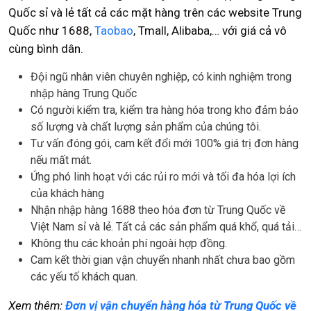
Quốc sỉ và lẻ tất cả các mặt hàng trên các website Trung
Quốc như 1688,
Taobao
, Tmall, Alibaba,… với giá cả vô
cùng bình dân.
Đội ngũ nhân viên chuyên nghiệp, có kinh nghiệm trong
nhập hàng Trung Quốc
Có người kiểm tra, kiểm tra hàng hóa trong kho đảm bảo
số lượng và chất lượng sản phẩm của chúng tôi.
Tư vấn đóng gói, cam kết đổi mới 100% giá trị đơn hàng
nếu mất mát.
Ứng phó linh hoạt với các rủi ro mới và tối đa hóa lợi ích
của khách hàng
Nhận nhập hàng 1688 theo hóa đơn từ Trung Quốc về
Việt Nam sỉ và lẻ. Tất cả các sản phẩm quá khổ, quá tải…
Không thu các khoản phí ngoài hợp đồng.
Cam kết thời gian vận chuyển nhanh nhất chưa bao gồm
các yếu tố khách quan.
Xem thêm:
Đơn vị vận chuyển hàng hóa từ Trung Quốc về