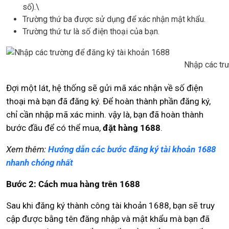
số).\
Trường thứ ba được sử dụng để xác nhận mật khẩu.
Trường thứ tư là số điện thoại của bạn.
Nhập các tr
Đợi một lát, hệ thống sẽ gửi mã xác nhận về số điện
thoại mà bạn đã đăng ký. Để hoàn thành phần đăng ký,
chỉ cần nhập mã xác minh. vậy là, bạn đã hoàn thành
bước đầu để có thể mua,
đặt hàng 1688
.
Xem thêm:
Hướng dẫn các bước đăng ký tài khoản 1688
nhanh chóng nhất
Bước 2: Cách mua hàng trên 1688
Sau khi đăng ký thành công tài khoản 1688, bạn sẽ truy
cập được bằng tên đăng nhập và mật khẩu mà bạn đã