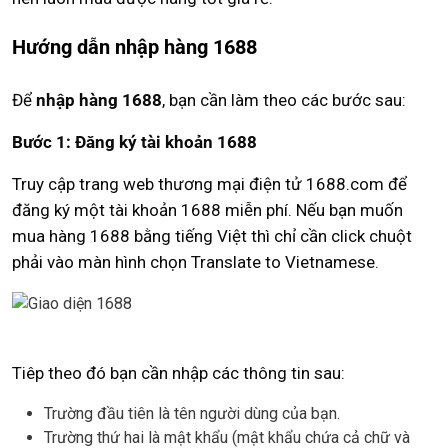
Hướng dẫn nhập hàng 1688
Để
nhập hàng 1688
, bạn cần làm theo các bước sau:
Bước 1: Đăng ký tài khoản 1688
Truy cập trang web thương mại điện tử 1688.com để
đăng ký một tài khoản 1688 miễn phí. Nếu bạn muốn
mua hàng 1688 bằng tiếng Việt thì chỉ cần click chuột
phải vào màn hình chọn Translate to Vietnamese.
Tiêp theo đó bạn cần nhập các thông tin sau:
Trường đầu tiên là tên người dùng của bạn.
Trường thứ hai là mật khẩu (mật khẩu chứa cả chữ và