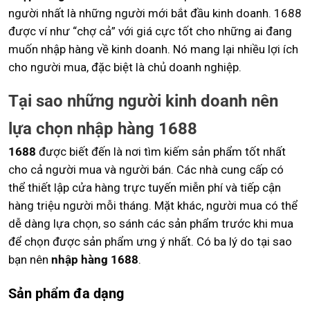
người nhất là những người mới bắt đầu kinh doanh. 1688
được ví như “chợ cả” với giá cực tốt cho những ai đang
muốn nhập hàng về kinh doanh. Nó mang lại nhiều lợi ích
cho người mua, đặc biệt là chủ doanh nghiệp.
Tại sao những người kinh doanh nên
lựa chọn nhập hàng 1688
1688
được biết đến là nơi tìm kiếm sản phẩm tốt nhất
cho cả người mua và người bán. Các nhà cung cấp có
thể thiết lập cửa hàng trực tuyến miễn phí và tiếp cận
hàng triệu người mỗi tháng. Mặt khác, người mua có thể
dễ dàng lựa chọn, so sánh các sản phẩm trước khi mua
để chọn được sản phẩm ưng ý nhất. Có ba lý do tại sao
bạn nên
nhập hàng 1688
.
Sản phẩm đa dạng