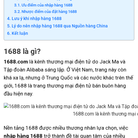
Ưu điểm của nhập hàng 1688
Nhược điểm của đặt hàng 1688
Lưu ý khi nhập hàng 1688
Lý do nên nhập hàng 1688 qua Nguồn hàng China
Kết luận
1688 là gì?
1688.com
là kênh thương mại điện tử do Jack Ma và
Tập đoàn Alibaba sáng lập. Ở Việt Nam, trang này còn
khá xa lạ, nhưng ở Trung Quốc và các nước khác trên thế
giới, 1688 là trang thương mại điện tử bán buôn hàng
đầu hiện nay.
1688.com là kênh thương mại 
Nền tảng 1688 được nhiều thương nhân lựa chọn, việc
nhập hàng 1688
trở thành đề tài quan tâm của nhiều