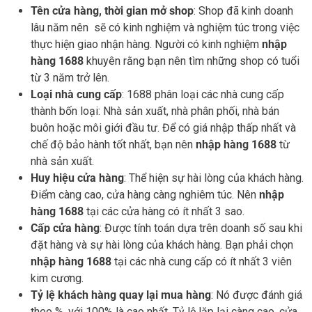
Tên cửa hàng, thời gian mở shop
: Shop đã kinh doanh
lâu năm nên sẽ có kinh nghiệm và nghiệm túc trong việc
thực hiện giao nhận hàng. Người có kinh nghiệm
nhập
hàng 1688
khuyên rằng bạn nên tìm những shop có tuổi
từ 3 năm trở lên.
Loại nhà cung cấp
: 1688 phân loại các nhà cung cấp
thành bốn loại: Nhà sản xuất, nhà phân phối, nhà bán
buôn hoặc môi giới đầu tư. Để có giá nhập thấp nhất và
chế độ bảo hành tốt nhất, bạn nên
nhập hàng 1688
từ
nhà sản xuất.
Huy hiệu cửa hàng
: Thể hiện sự hài lòng của khách hàng.
Điểm càng cao, cửa hàng càng nghiêm túc. Nên
nhập
hàng 1688
tại các cửa hàng có ít nhất 3 sao.
Cấp cửa hàng
: Được tính toán dựa trên doanh số sau khi
đặt hàng và sự hài lòng của khách hàng. Bạn phải chọn
nhập hàng 1688
tại các nhà cung cấp có ít nhất 3 viên
kim cương.
Tỷ lệ khách hàng quay lại mua hàng
: Nó được đánh giá
theo %, với 100% là cao nhất. Tỷ lệ lặp lại càng cao, cửa