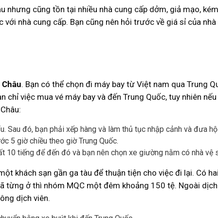
 nhưng cũng tồn tại nhiều nhà cung cấp dởm, giả mạo, kém u
ệc với nhà cung cấp. Bạn cũng nên hỏi trước về giá sỉ của nh
 Châu
. Bạn có thể chọn đi máy bay từ Việt nam qua Trung 
bạn chỉ việc mua vé máy bay và đến Trung Quốc, tuy nhiên nế
 Châu:
. Sau đó, bạn phải xếp hàng và làm thủ tục nhập cảnh và đưa hộ 
ước 5 giờ chiều theo giờ Trung Quốc.
t 10 tiếng để đến đó và bạn nên chọn xe giường nằm có nhà vệ s
ột khách sạn gần ga tàu để thuận tiện cho việc đi lại. Có h
ã từng ở thì nhóm MQC một đêm khoảng 150 tệ. Ngoài dịch 
hông dịch viên.