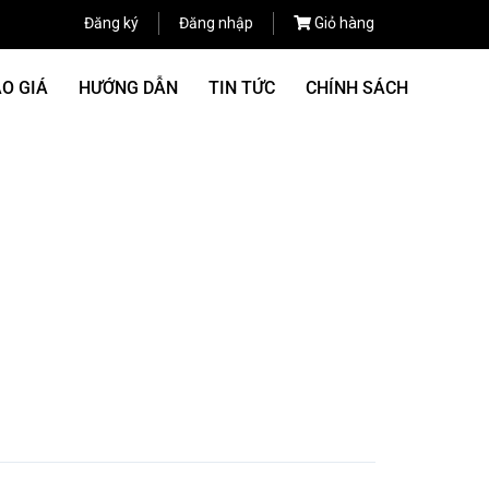
Đăng ký
Đăng nhập
Giỏ hàng
O GIÁ
HƯỚNG DẪN
TIN TỨC
CHÍNH SÁCH